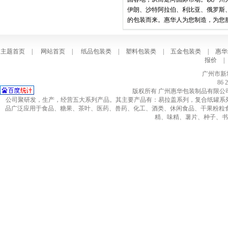
伊朗、沙特阿拉伯、利比亚、俄罗斯
的包装而来。惠华人为您制造，为您
主题首页
|
网站首页
|
纸品包装类
|
塑料包装类
|
五金包装类
|
惠华
报价
|
广州市新
86 
版权所有 广州惠华包装制品有限公司 Copy,A
公司聚研发，生产，经营五大系列产品。其主要产品有：易拉盖系列，复合纸罐系列
品广泛应用于食品、糖果、茶叶、医药、兽药、化工、酒类、休闲食品、干果粉粒
精、味精、薯片、种子、书